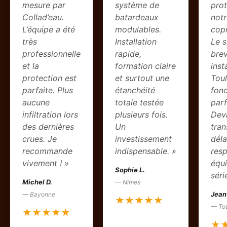
mesure par
système de
pro
Collad’eau.
batardeaux
notr
L’équipe a été
modulables.
copr
très
Installation
Le 
professionnelle
rapide,
bre
et la
formation claire
inst
protection est
et surtout une
Tou
parfaite. Plus
étanchéité
fon
aucune
totale testée
parf
infiltration lors
plusieurs fois.
Dev
des dernières
Un
tran
crues. Je
investissement
déla
recommande
indispensable. »
resp
vivement ! »
équ
Sophie L.
séri
Michel D.
— Nîmes
Jean
— Bayonne
★★★★★
— To
★★★★★
★