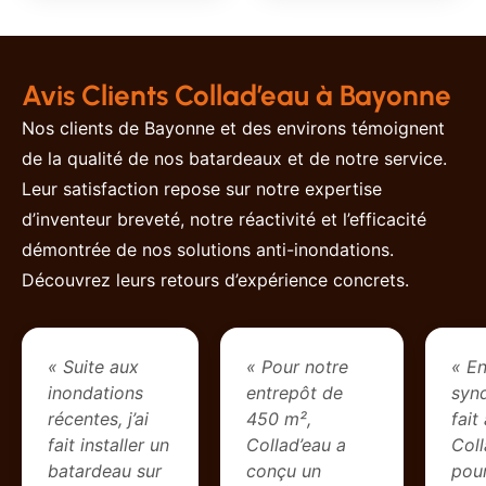
Avis Clients Collad’eau à Bayonne
Nos clients de Bayonne et des environs témoignent
de la qualité de nos batardeaux et de notre service.
Leur satisfaction repose sur notre expertise
d’inventeur breveté, notre réactivité et l’efficacité
démontrée de nos solutions anti-inondations.
Découvrez leurs retours d’expérience concrets.
« Suite aux
« Pour notre
« En
inondations
entrepôt de
synd
récentes, j’ai
450 m²,
fait
fait installer un
Collad’eau a
Coll
batardeau sur
conçu un
pou