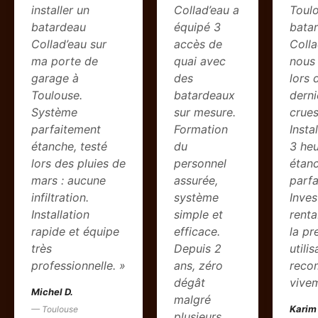
installer un
Collad’eau a
Toulo
batardeau
équipé 3
bata
Collad’eau sur
accès de
Colla
ma porte de
quai avec
nous
garage à
des
lors 
Toulouse.
batardeaux
derni
Système
sur mesure.
crues
parfaitement
Formation
Insta
étanche, testé
du
3 heu
lors des pluies de
personnel
étanc
mars : aucune
assurée,
parfa
infiltration.
système
Inves
Installation
simple et
renta
rapide et équipe
efficace.
la pr
très
Depuis 2
utilis
professionnelle. »
ans, zéro
reco
dégât
vivem
Michel D.
malgré
Karim
— Toulouse
plusieurs