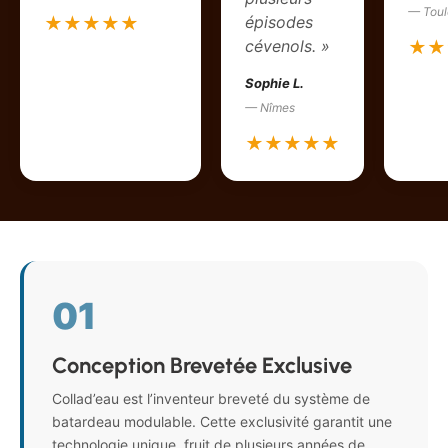
— Toul
épisodes
★★★★★
cévenols. »
★★
Sophie L.
— Nîmes
★★★★★
01
Conception Brevetée Exclusive
Collad’eau est l’inventeur breveté du système de
batardeau modulable. Cette exclusivité garantit une
technologie unique, fruit de plusieurs années de