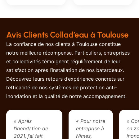
Avis Clients Collad’eau à Toulouse
La confiance de nos clients à Toulouse constitue
notre meilleure récompense. Particuliers, entreprises
et collectivités témoignent régulièrement de leur
satisfaction après l’installation de nos batardeaux.
Découvrez leurs retours d’expérience concrets sur
l’efficacité de nos systèmes de protection anti-
inondation et la qualité de notre accompagnement.
« Après
« Pour notre
« Co
l’inondation de
entreprise à
en z
2021, j’ai fait
Nîmes,
inond