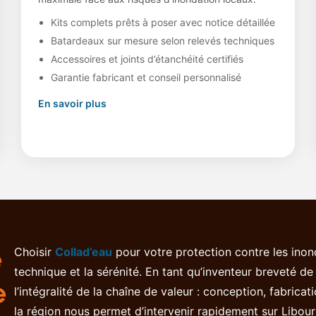
Kits complets prêts à poser avec notice détaillée
Batardeaux sur mesure selon relevés techniques
Accessoires et joints d’étanchéité certifiés
Garantie fabricant et conseil personnalisé
En savoir plus
e
Choisir
Collad’eau
pour votre protection contre les inond
technique et la sérénité. En tant qu’inventeur breveté d
e
l’intégralité de la chaîne de valeur : conception, fabrica
la région nous permet d’intervenir rapidement sur Libou