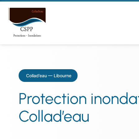
Collad’eau — Libourne
Protection inondat
Collad’eau