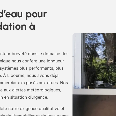
ad’eau pour
dation à
venteur breveté dans le domaine des
hnique nous confère une longueur
s systèmes plus performants, plus
ue. À Libourne, nous avons déjà
ommerciaux exposés aux crues. Nos
ace aux alertes météorologiques,
on en situation d’urgence.
flète notre exigence qualitative et
s de l’immobilier et de l’assurance,