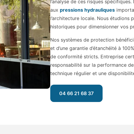
l’analyse de ces risques spécifiques
aux
pressions hydrauliques
importan
l’architecture locale. Nous étudions
historiques pour dimensionner vos pr
Nos systèmes de protection bénéficie
et d’une garantie d’étanchéité à 100%.
de conformité stricts. Entreprise cer
responsabilité sur la performance de 
technique régulier et une disponibili
04 66 21 68 37