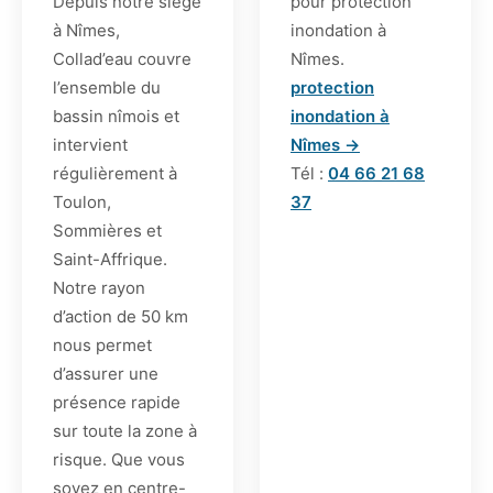
Depuis notre siège
pour protection
à Nîmes,
inondation à
Collad’eau couvre
Nîmes.
l’ensemble du
protection
bassin nîmois et
inondation à
intervient
Nîmes →
régulièrement à
Tél :
04 66 21 68
Toulon,
37
Sommières et
Saint-Affrique.
Notre rayon
d’action de 50 km
nous permet
d’assurer une
présence rapide
sur toute la zone à
risque. Que vous
soyez en centre-