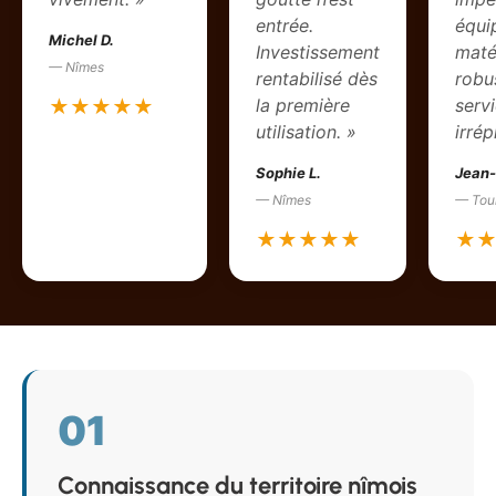
entrée.
équi
Michel D.
Investissement
maté
— Nîmes
rentabilisé dès
robu
la première
serv
★★★★★
utilisation. »
irré
Sophie L.
Jean-
— Nîmes
— Tou
★★★★★
★
01
Connaissance du territoire nîmois