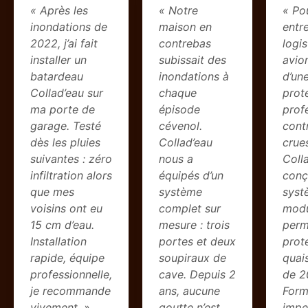
« Après les
« Notre
« Po
inondations de
maison en
entr
2022, j’ai fait
contrebas
logi
installer un
subissait des
avio
batardeau
inondations à
d’un
Collad’eau sur
chaque
prot
ma porte de
épisode
prof
garage. Testé
cévenol.
cont
dès les pluies
Collad’eau
crue
suivantes : zéro
nous a
Coll
infiltration alors
équipés d’un
conç
que mes
système
syst
voisins ont eu
complet sur
modu
15 cm d’eau.
mesure : trois
perm
Installation
portes et deux
prot
rapide, équipe
soupiraux de
quai
professionnelle,
cave. Depuis 2
de 2
je recommande
ans, aucune
Form
vivement. »
goutte n’est
impe