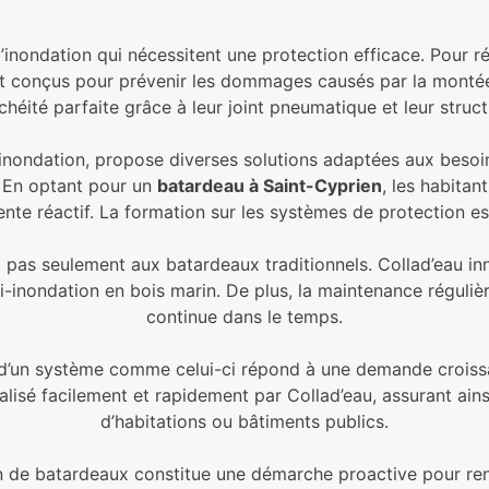
inondation qui nécessitent une protection efficace. Pour ré
ont conçus pour prévenir les dommages causés par la monté
héité parfaite grâce à leur joint pneumatique et leur struct
inondation, propose diverses solutions adaptées aux besoins
 En optant pour un
batardeau à Saint-Cyprien
, les habitan
ente réactif. La formation sur les systèmes de protection e
ent pas seulement aux batardeaux traditionnels. Collad’eau i
inondation en bois marin. De plus, la maintenance régulière
continue dans le temps.
x d’un système comme celui-ci répond à une demande croiss
alisé facilement et rapidement par Collad’eau, assurant ain
d’habitations ou bâtiments publics.
tion de batardeaux constitue une démarche proactive pour ren